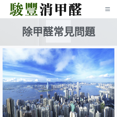
S
k
i
p
除甲醛常見問題
t
o
c
o
n
t
e
n
t