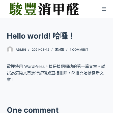
S
k
i
p
t
Hello world! 哈囉！
o
c
ADMIN
2021-08-12
未分類
1 COMMENT
o
n
t
歡迎使用 WordPress。這是這個網站的第一篇文章。試
e
試為這篇文章進行編輯或直接刪除，然後開始撰寫新文
n
章！
t
One comment